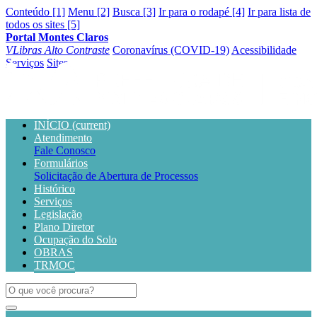
Conteúdo [1]
Menu [2]
Busca [3]
Ir para o rodapé [4]
Ir para lista de
todos os sites [5]
Portal Montes Claros
VLibras
Alto Contraste
Coronavírus (COVID-19)
Acessibilidade
Serviços
Sites
INÍCIO
(current)
Atendimento
Fale Conosco
Formulários
Solicitação de Abertura de Processos
Histórico
Serviços
Legislação
Plano Diretor
Ocupação do Solo
OBRAS
TRMOC