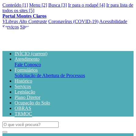
Conteúdo [1]
Menu [2]
Busca [3]
Ir para o rodapé [4]
Ir para lista de
todos os sites [5]
Portal Montes Claros
VLibras
Alto Contraste
Coronavírus (COVID-19)
Acessibilidade
Serviços
Sites
INÍCIO
(current)
Atendimento
Fale Conosco
Formulários
Solicitação de Abertura de Processos
Histórico
Serviços
Legislação
Plano Diretor
Ocupação do Solo
OBRAS
TRMOC