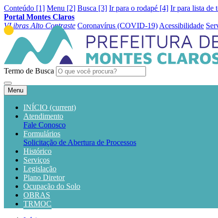
Conteúdo [1]
Menu [2]
Busca [3]
Ir para o rodapé [4]
Ir para lista de 
Portal Montes Claros
VLibras
Alto Contraste
Coronavírus (COVID-19)
Acessibilidade
Ser
Termo de Busca
Menu
INÍCIO
(current)
Atendimento
Fale Conosco
Formulários
Solicitação de Abertura de Processos
Histórico
Serviços
Legislação
Plano Diretor
Ocupação do Solo
OBRAS
TRMOC