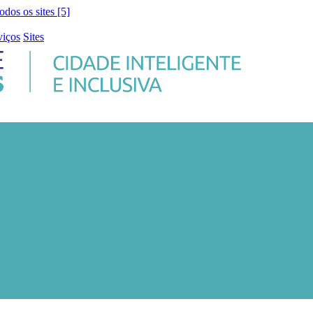
todos os sites [5]
viços
Sites