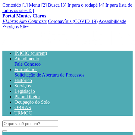
Conteúdo [1]
Menu [2]
Busca [3]
Ir para o rodapé [4]
Ir para lista de
todos os sites [5]
Portal Montes Claros
VLibras
Alto Contraste
Coronavírus (COVID-19)
Acessibilidade
Serviços
Sites
INÍCIO
(current)
Atendimento
Fale Conosco
Formulários
Solicitação de Abertura de Processos
Histórico
Serviços
Legislação
Plano Diretor
Ocupação do Solo
OBRAS
TRMOC