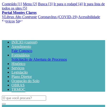
Conteúdo [1]
Menu [2]
Busca [3]
Ir para o rodapé [4]
Ir para lista de
todos os sites [5]
Portal Montes Claros
VLibras
Alto Contraste
Coronavírus (COVID-19)
Acessibilidade
Serviços
Sites
INÍCIO
(current)
Atendimento
Fale Conosco
Formulários
Solicitação de Abertura de Processos
Histórico
Serviços
Legislação
Plano Diretor
Ocupação do Solo
OBRAS
TRMOC