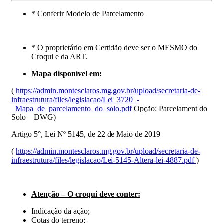
* Conferir Modelo de Parcelamento
* O proprietário em Certidão deve ser o MESMO do
Croqui e da ART.
Mapa disponível em:
(
https://admin.montesclaros.mg.gov.br/upload/secretaria-de-
infraestrutura/files/legislacao/Lei_3720_-
_Mapa_de_parcelamento_do_solo.pdf
Opção: Parcelament do
Solo – DWG)
Artigo 5°, Lei Nº 5145, de 22 de Maio de 2019
(
https://admin.montesclaros.mg.gov.br/upload/secretaria-de-
infraestrutura/files/legislacao/Lei-5145-Altera-lei-4887.pdf
)
Atenção – O croqui deve conter:
Indicação da ação;
Cotas do terreno;