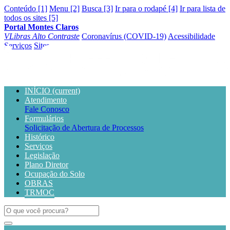
Conteúdo [1]
Menu [2]
Busca [3]
Ir para o rodapé [4]
Ir para lista de
todos os sites [5]
Portal Montes Claros
VLibras
Alto Contraste
Coronavírus (COVID-19)
Acessibilidade
Serviços
Sites
INÍCIO
(current)
Atendimento
Fale Conosco
Formulários
Solicitação de Abertura de Processos
Histórico
Serviços
Legislação
Plano Diretor
Ocupação do Solo
OBRAS
TRMOC