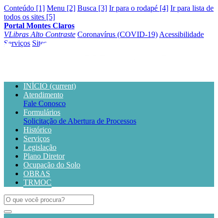
Conteúdo [1]
Menu [2]
Busca [3]
Ir para o rodapé [4]
Ir para lista de
todos os sites [5]
Portal Montes Claros
VLibras
Alto Contraste
Coronavírus (COVID-19)
Acessibilidade
Serviços
Sites
INÍCIO
(current)
Atendimento
Fale Conosco
Formulários
Solicitação de Abertura de Processos
Histórico
Serviços
Legislação
Plano Diretor
Ocupação do Solo
OBRAS
TRMOC