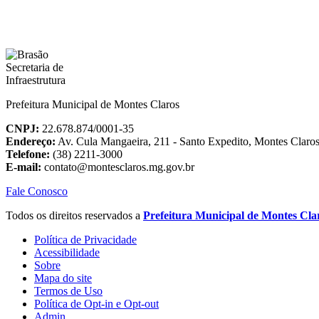
Prefeitura Municipal de Montes Claros
CNPJ:
22.678.874/0001-35
Endereço:
Av. Cula Mangaeira, 211 - Santo Expedito, Montes Clar
Telefone:
(38) 2211-3000
E-mail:
contato@montesclaros.mg.gov.br
Fale Conosco
Todos os direitos reservados a
Prefeitura Municipal de Montes Cla
Política de Privacidade
Acessibilidade
Sobre
Mapa do site
Termos de Uso
Política de Opt-in e Opt-out
Admin