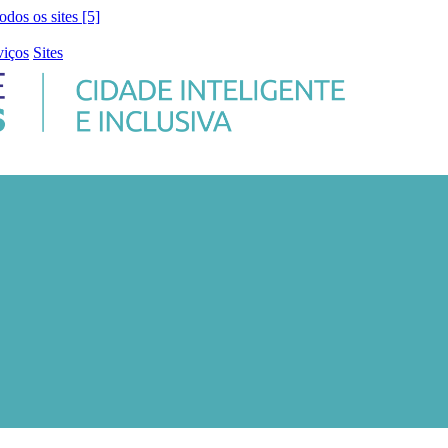
todos os sites [5]
viços
Sites