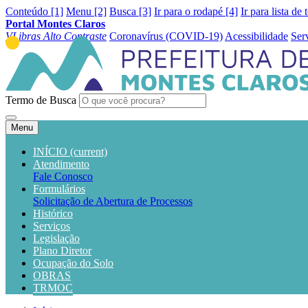
Conteúdo [1]
Menu [2]
Busca [3]
Ir para o rodapé [4]
Ir para lista de 
Portal Montes Claros
VLibras
Alto Contraste
Coronavírus (COVID-19)
Acessibilidade
Ser
Termo de Busca
Menu
INÍCIO
(current)
Atendimento
Fale Conosco
Formulários
Solicitação de Abertura de Processos
Histórico
Serviços
Legislação
Plano Diretor
Ocupação do Solo
OBRAS
TRMOC