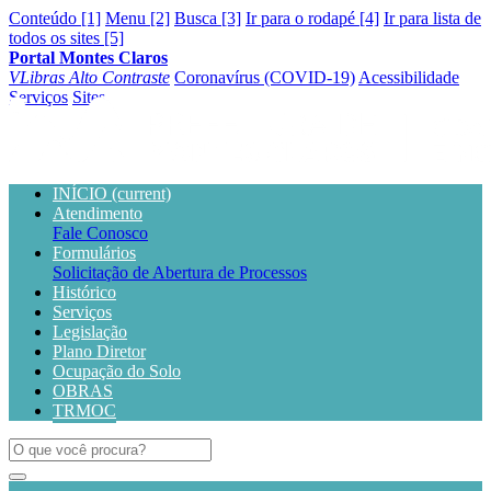
Conteúdo [1]
Menu [2]
Busca [3]
Ir para o rodapé [4]
Ir para lista de
todos os sites [5]
Portal Montes Claros
VLibras
Alto Contraste
Coronavírus (COVID-19)
Acessibilidade
Serviços
Sites
INÍCIO
(current)
Atendimento
Fale Conosco
Formulários
Solicitação de Abertura de Processos
Histórico
Serviços
Legislação
Plano Diretor
Ocupação do Solo
OBRAS
TRMOC