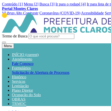
Conteúdo [1]
Menu [2]
Busca [3]
Ir para o rodapé [4]
Ir para lista de 
Portal Montes Claros
VLibras
Alto Contraste
Coronavírus (COVID-19)
Acessibilidade
Ser
Termo de Busca
Menu
INÍCIO
(current)
Atendimento
Fale Conosco
Formulários
Solicitação de Abertura de Processos
Histórico
Serviços
Legislação
Plano Diretor
Ocupação do Solo
OBRAS
TRMOC