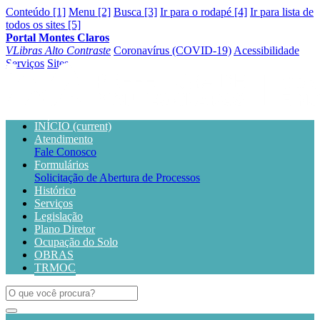
Conteúdo [1]
Menu [2]
Busca [3]
Ir para o rodapé [4]
Ir para lista de
todos os sites [5]
Portal Montes Claros
VLibras
Alto Contraste
Coronavírus (COVID-19)
Acessibilidade
Serviços
Sites
INÍCIO
(current)
Atendimento
Fale Conosco
Formulários
Solicitação de Abertura de Processos
Histórico
Serviços
Legislação
Plano Diretor
Ocupação do Solo
OBRAS
TRMOC