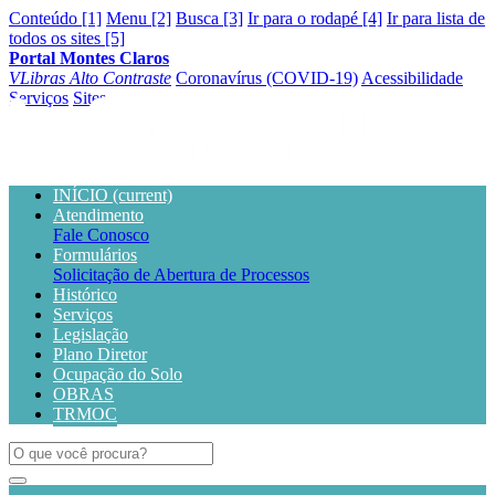
Conteúdo [1]
Menu [2]
Busca [3]
Ir para o rodapé [4]
Ir para lista de
todos os sites [5]
Portal Montes Claros
VLibras
Alto Contraste
Coronavírus (COVID-19)
Acessibilidade
Serviços
Sites
INÍCIO
(current)
Atendimento
Fale Conosco
Formulários
Solicitação de Abertura de Processos
Histórico
Serviços
Legislação
Plano Diretor
Ocupação do Solo
OBRAS
TRMOC