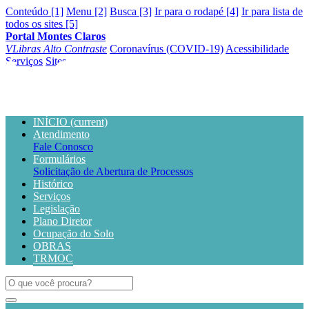
Conteúdo [1]
Menu [2]
Busca [3]
Ir para o rodapé [4]
Ir para lista de
todos os sites [5]
Portal Montes Claros
VLibras
Alto Contraste
Coronavírus (COVID-19)
Acessibilidade
Serviços
Sites
INÍCIO
(current)
Atendimento
Fale Conosco
Formulários
Solicitação de Abertura de Processos
Histórico
Serviços
Legislação
Plano Diretor
Ocupação do Solo
OBRAS
TRMOC