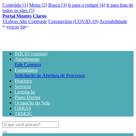
Conteúdo [1]
Menu [2]
Busca [3]
Ir para o rodapé [4]
Ir para lista de
todos os sites [5]
Portal Montes Claros
VLibras
Alto Contraste
Coronavírus (COVID-19)
Acessibilidade
Serviços
Sites
INÍCIO
(current)
Atendimento
Fale Conosco
Formulários
Solicitação de Abertura de Processos
Histórico
Serviços
Legislação
Plano Diretor
Ocupação do Solo
OBRAS
TRMOC