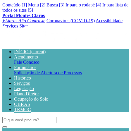
Conteúdo [1]
Menu [2]
Busca [3]
Ir para o rodapé [4]
Ir para lista de
todos os sites [5]
Portal Montes Claros
VLibras
Alto Contraste
Coronavírus (COVID-19)
Acessibilidade
Serviços
Sites
INÍCIO
(current)
Atendimento
Fale Conosco
Formulários
Solicitação de Abertura de Processos
Histórico
Serviços
Legislação
Plano Diretor
Ocupação do Solo
OBRAS
TRMOC